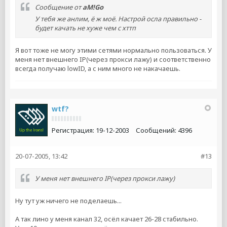
Сообщение от
aM!Go
У тебя же анлим, ё ж моё. Настрой осла правильно -
будет качать не хуже чем с хттп
Я вот тоже не могу этими сетями нормально пользоваться. У
меня нет внешнего IP(через прокси лажу) и соответственно
всегда получаю lowID, а с ним много не накачаешь.
wtf?
Регистрация:
19-12-2003
Сообщений:
4396
20-07-2005, 13:42
#13
У меня нет внешнего IP(через прокси лажу)
Ну тут уж ничего не поделаешь...
А так лино у меня канал 32, осёл качает 26-28 стабильно.