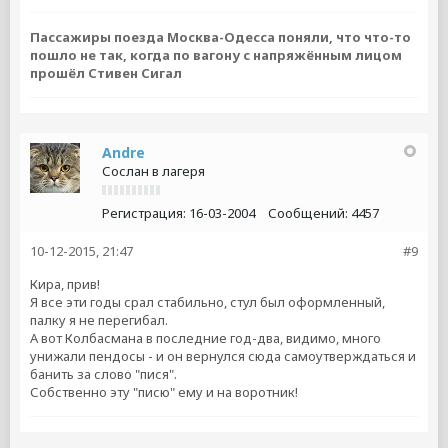
Пассажиры поезда Москва-Одесса поняли, что что-то
пошло не так, когда по вагону с напряжённым лицом
прошёл Стивен Сигал
Andre
Сослан в лагеря
Регистрация:
16-03-2004
Сообщений:
4457
10-12-2015, 21:47
#9
Кира, прив!
Я все эти годы срал стабильно, стул был оформленный,
палку я не перегибал.
А вот Колбасмана в последние год-два, видимо, много
унижали пендосы - и он вернулся сюда самоутверждаться и
банить за слово "пися".
Собственно эту "писю" ему и на воротник!