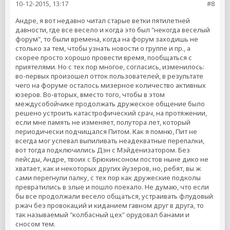
10-12-2015, 13:17
#8
Андре, я вот недавно читал старые ветки пятилетней
давности, где все весело и когда это был "некогда веселый
форум", то были времена, когда на форум заходишь не
столько за тем, чтобы узнать новости о группе и пр., а
скорее просто хорошо провести время, пообщаться с
приятелями. Но с тех пор многое, согласись, изменилось:
во-первых произошел отток пользователей, в результате
чего на форуме осталось мизерное количество активных
юзеров. Во-вторых, вместо того, чтобы в этом
междусобойчике продолжать дружеское общение было
решено устроить катастрофический срач, на протяжении,
если мне память не изменяет, полутора лет, который
периодически подчищался Питом. Как я помню, Пит не
всегда мог успевал выпиливать неадекватные перепалки,
вот тогда подключились Дэн с Мэйденизатором. Без
пейсды, Андре, твоих с Брюкинсоном постов ныне дико не
хватает, как и некоторых других йузеров, но, ребят, вы ж
сами перегнули палку, с тех пор как дружеские подколы
превратились в злые и пошло поехало. Не думаю, что если
бы все продолжали весело общаться, устраивать флудовый
ржач без провокаций и киданием гавном друг в друга, то
так называемый "колбасный цех" орудовал банами и
сносом тем.