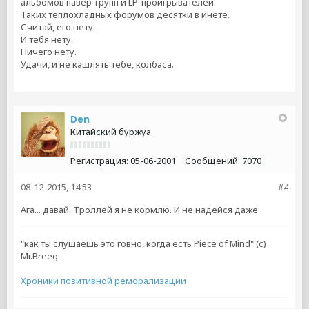
альбомов павер-групп и LP-проигрывателей.
Таких теплохладных форумов десятки в инете.
Считай, его нету.
И тебя нету.
Ничего нету.
Удачи, и не кашлять тебе, колбаса.
Den
Китайский буржуа
Регистрация:
05-06-2001
Сообщений:
7070
08-12-2015, 14:53
#4
Ага... давай. Троллей я не кормлю. И не надейся даже
"как ты слушаешь это говно, когда есть Piece of Mind" (с)
Mr.Breeg
Хроники позитивной реморализации