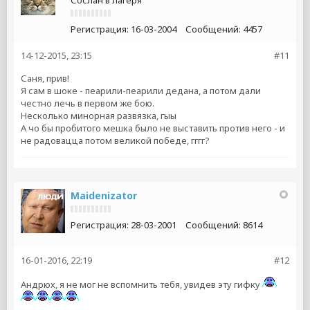
Сослан в лагеря
Регистрация:
16-03-2004
Сообщений:
4457
14-12-2015, 23:15
#11
Саня, прив!
Я сам в шоке - пеарили-пеарили дедана, а потом дали
честно лечь в первом же бою.
Несколько минорная развязка, гыы
А чо бы пробитого мешка было не выставить против него - и
не радовацца потом великой победе, гггг?
Maidenizator
Регистрация:
28-03-2001
Сообщений:
8614
16-01-2016, 22:19
#12
Андрюх, я не мог не вспомнить тебя, увидев эту гифку