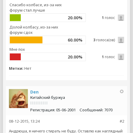
Спасибо колбасе, из-за них
форум стал лучше
20.00%
1
голос
Долой колбасу, из-за них
форум сдох
60.00%
3
голоса(ов)
Мне пох
20.00%
1
голос
Метки:
Нет
Den
Китайский буржуа
Регистрация:
05-06-2001
Сообщений:
7070
08-12-2015, 13:24
#2
Андрюша, я ничего стирать не буду. Оставлю как наглядный