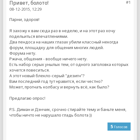
Привет, болото!
#1
08-12-2015, 12:29
Парни, здоров!
Я захожу к вам сюда раз в неделю, и на этот раз хочу
подельиться впечатлениями.
Два пендоса на наших глазах убили классный некогда
форум, площадку для общения многих людей.
Форума нету.
Ржача, общения - вообще ничего нету.
Есть набор серых унылых тем, от одного заголовка которых
хочется повеситься.
А этот новый блекло-серый "дезигн"?
Вам последний год тут нравится, если честно?
Может, прогнать колбасу и вернуть всё, как было?
Предлагаю опрос!
P.S. Диман и Дэнчик, срочно стирайте тему и баньте меня,
чтобы ничто не нарушало гладь болота ))
5
Голосов