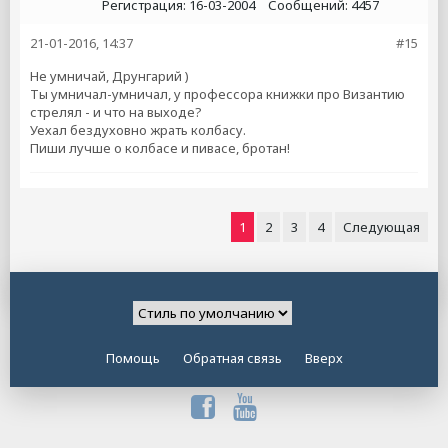
Регистрация:
16-03-2004
Сообщений:
4457
21-01-2016, 14:37
#15
Не умничай, Друнгарий )
Ты умничал-умничал, у профессора книжки про Византию
стрелял - и что на выходе?
Уехал бездуховно жрать колбасу.
Пиши лучше о колбасе и пивасе, бротан!
1
2
3
4
Следующая
Помощь
Обратная связь
Вверх